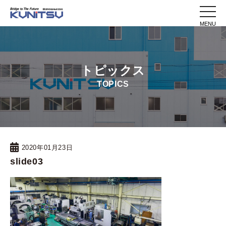
toggle
naviga
トピックス
TOPICS
2020年01月23日
slide03